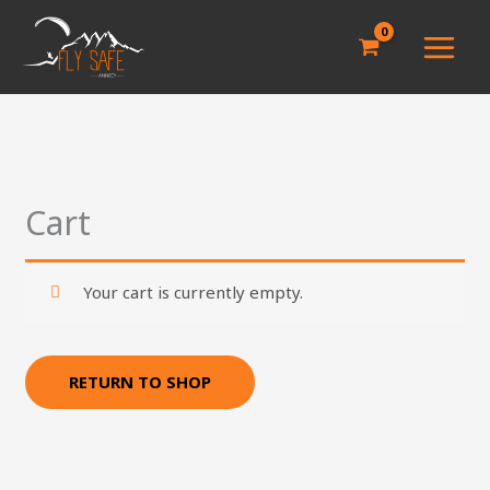
Skip
to
content
Cart
Your cart is currently empty.
RETURN TO SHOP