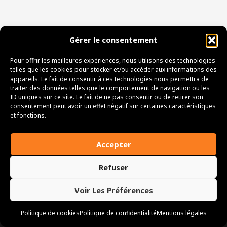
Gérer le consentement
Pour offrir les meilleures expériences, nous utilisons des technologies
telles que les cookies pour stocker et/ou accéder aux informations des
appareils. Le fait de consentir à ces technologies nous permettra de
traiter des données telles que le comportement de navigation ou les
Atterrissage des parapentes, Route de la plaine, 74210
ID uniques sur ce site. Le fait de ne pas consentir ou de retirer son
consentement peut avoir un effet négatif sur certaines caractéristiques
Doussard , FRANCE | Téléphone : 06 59 17 50 25 | Email
et fonctions.
: flysafeannecy@hotmail.com
Accepter
Refuser
Copyright © 2026
Conditions générales
Nos partenaires
Voir Les Préférences
Politique de cookies
Politique de confidentialité
Mentions légales​