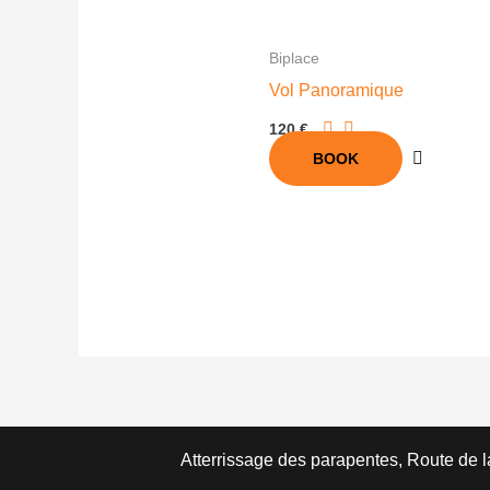
Biplace
Vol Panoramique
120 €
BOOK
Atterrissage des parapentes, Route de 