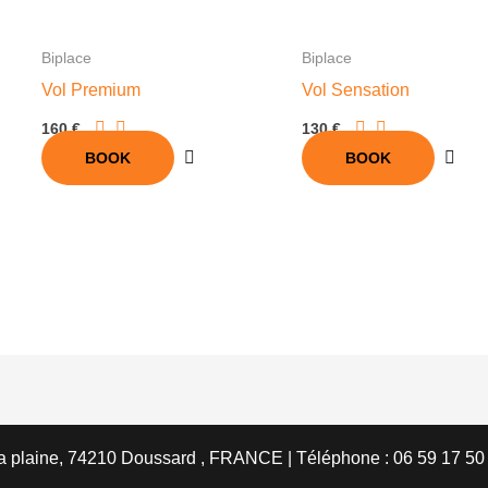
Biplace
Biplace
Vol Premium
Vol Sensation
160 €
130 €
BOOK
BOOK
la plaine, 74210 Doussard , FRANCE | Téléphone : 06 59 17 50